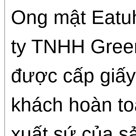
Ong mật Eatu
ty TNHH Green
được cấp giấy
khách hoàn to
xuất sứ của s