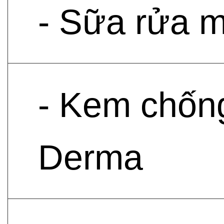
- Sữa rửa m
- Kem chốn
Derma