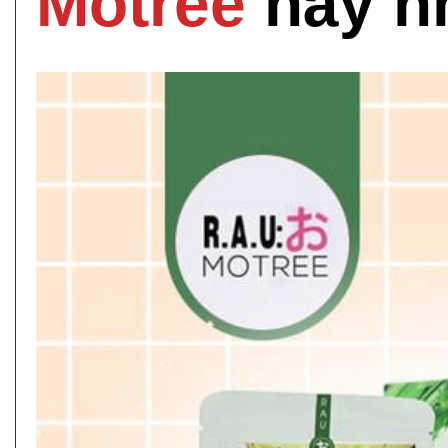
Motree
này n