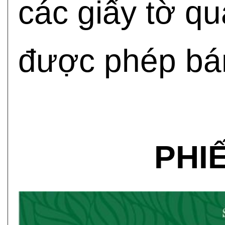
các giấy tờ q
được phép bán
PHI