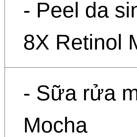
- Peel da s
8X Retinol 
- Sữa rửa m
Mocha