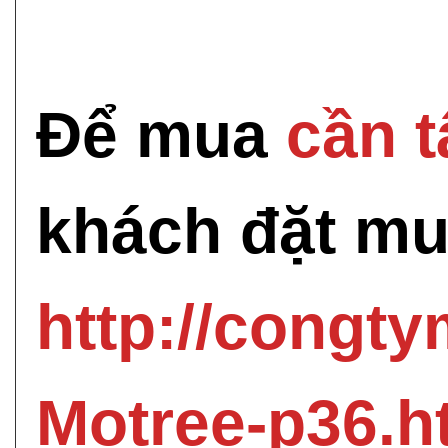
Để mua
cần 
khách đặt mua
http://congt
Motree-p36.h