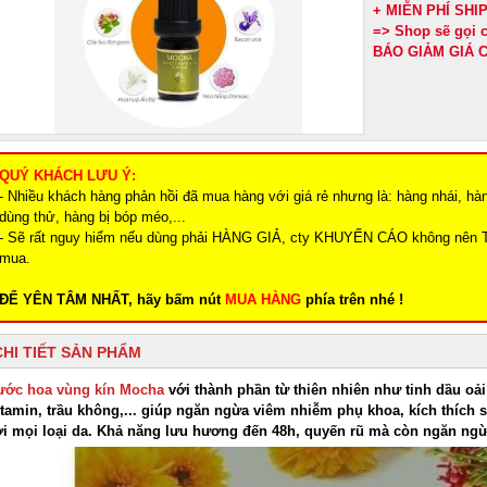
+ MIỄN PHÍ SH
=> Shop sẽ gọi
BÁO GIẢM GIÁ C
QUÝ KHÁCH LƯU Ý:
- Nhiều khách hàng phản hồi đã mua hàng với giá rẻ nhưng là: hàng nhái, hà
dùng thử, hàng bị bóp méo,...
- Sẽ rất nguy hiểm nếu dùng phải HÀNG GIẢ, cty KHUYẾN CÁO không nên 
mua.
ĐỂ YÊN TÂM NHẤT, hãy bấm nút
MUA HÀNG
phía trên nhé !
CHI TIẾT SẢN PHẨM
ước hoa vùng kín Mocha
với thành phần từ thiên nhiên như tinh dầu oả
tamin, trầu không,... giúp ngăn ngừa viêm nhiễm phụ khoa, kích thích 
ới mọi loại da. Khả năng lưu hương đến 48h, quyến rũ mà còn ngăn ng