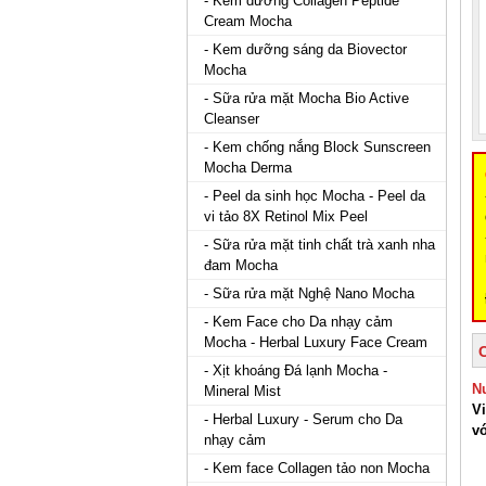
- Kem dưỡng Collagen Peptide
Cream Mocha
- Kem dưỡng sáng da Biovector
Mocha
- Sữa rửa mặt Mocha Bio Active
Cleanser
- Kem chống nắng Block Sunscreen
Mocha Derma
- Peel da sinh học Mocha - Peel da
vi tảo 8X Retinol Mix Peel
- Sữa rửa mặt tinh chất trà xanh nha
đam Mocha
- Sữa rửa mặt Nghệ Nano Mocha
- Kem Face cho Da nhạy cảm
Mocha - Herbal Luxury Face Cream
- Xịt khoáng Đá lạnh Mocha -
N
Mineral Mist
Vi
- Herbal Luxury - Serum cho Da
v
nhạy cảm
- Kem face Collagen tảo non Mocha