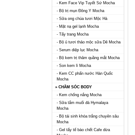
- Kem Face Vip Tuyết Sứ Mocha
- Bộ trị mụn Đông Y Mocha
- Sữa ong chúa tươi Mộc Hà
- Mặt nạ gel lạnh Mocha
- Tẩy trang Mocha
- Bộ ủ tươi thảo mộc sữa Dê Mocha
- Serum diệp lục Mocha
- Bộ kem trị thâm quầng mắt Mocha
- Son kem lì Mocha
- Kem CC phấn nước Hàn Quốc
Mocha
» CHĂM SÓC BODY
- Kem chống nắng Mocha
- Sữa tắm muối đá Hymalaya
Mocha
- Bộ tái sinh khóa trắng chuyên sâu
Mocha
- Gel tẩy tế bào chết Cafe dừa