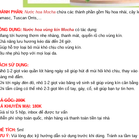
HÀNH PHẦN:
Nước hoa Mocha
chứa các thành phần gồm Nụ hoa nhài, cây l
masc, Tuscan Orris,...
ÔNG DỤNG:
Nước hoa vùng kín Mocha
có tác dụng:
Mang tới hương thơm nhẹ nhàng, thanh mát, quyến rũ cho vùng kín.
Khả năng lưu hương kéo dài đến 24 giờ.
Giúp hỗ trợ loại bỏ mùi khó chịu cho vùng kín.
Dịu nhẹ phù hợp với mọi loại da.
ÁCH SỬ DỤNG:
Nhỏ 1-2 giọt vào quần lót hàng ngày sẽ giúp hút đi mùi hôi khó chịu, thay 
hàng mê đắm.
Khi tới ngày đèn đỏ, nhỏ 1-2 giọt vào băng vệ sinh sẽ giúp vùng kín cân bằng
Khi tắm cũng có thể nhỏ 2-3 giọt lên cổ tay, gáy, cổ, sẽ giúp bạn tự tin hơn.
IÁ GỐC: 200K
IÁ KHUYẾN MẠI: 180K
Giá sỉ từ 5 hộp, inbox để được tư vấn
Miễn phí ship toàn quốc, nhận hàng và thanh toán tiền tại nhà
HỂ TÍCH:
5ml
ƯU Ý:
Vùi lòng đọc kỹ hướng dẫn sử dụng trước khi dùng. Tránh xa tầm tay 