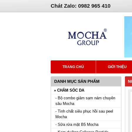
Chát Zalo: 0982 965 410
TRANG CHỦ
GIỚI THIỆU
DANH MỤC SẢN PHẨM
N
» CHĂM SÓC DA
- Bộ combo giảm sạm nám chuyên
sâu Mocha
- Tinh chất siêu phục hồi sau peel
Mocha
- Sữa rửa mặt B5 Mocha