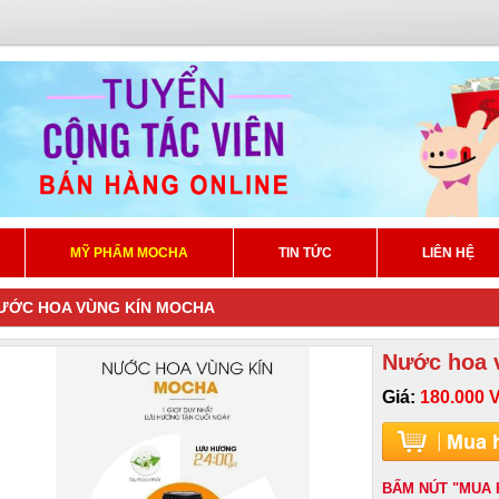
MỸ PHẨM MOCHA
TIN TỨC
LIÊN HỆ
ƯỚC HOA VÙNG KÍN MOCHA
Nước hoa 
Giá:
180.000 
BẤM NÚT "MUA 