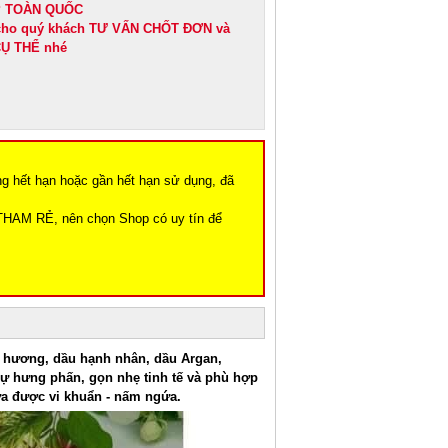
IP TOÀN QUỐC
 cho quý khách TƯ VẤN CHỐT ĐƠN và
Ụ THỂ nhé
ng hết hạn hoặc gần hết hạn sử dụng, đã
THAM RẺ, nên chọn Shop có uy tín để
i hương, dầu hạnh nhân, dầu Argan,
sự hưng phấn, gọn nhẹ tinh tế và phù hợp
ừa được vi khuẩn - nấm ngứa.