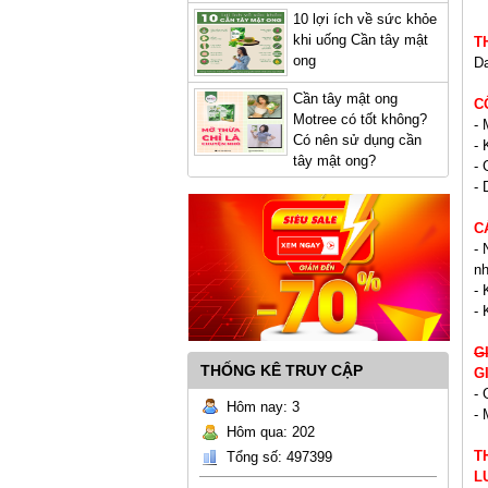
10 lợi ích về sức khỏe
khi uống Cần tây mật
T
ong
Da
Cần tây mật ong
C
Motree có tốt không?
- 
Có nên sử dụng cần
- 
tây mật ong?
- 
- 
C
- 
n
- 
- 
G
THỐNG KÊ TRUY CẬP
G
- 
Hôm nay: 3
- 
Hôm qua: 202
T
Tổng số: 497399
L