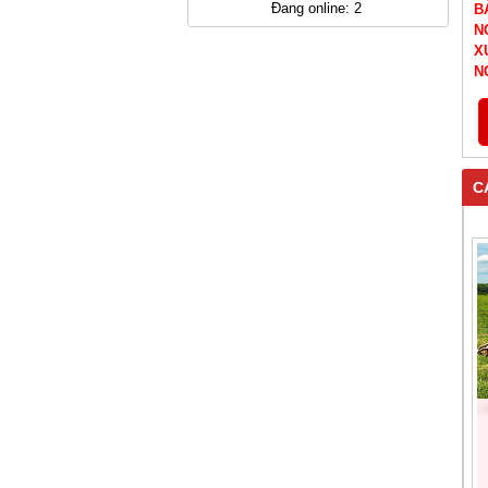
Đang online: 2
B
N
X
N
C