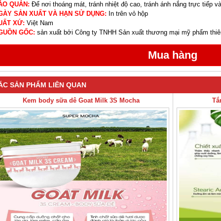
ẢO QUẢN:
Để nơi thoáng mát, tránh nhiệt độ cao, tránh ánh nắng trực tiếp và
GÀY SẢN XUẤT VÀ HẠN SỬ DỤNG:
In trên vỏ hộp
UẤT XỨ:
Việt Nam
GUỒN GỐC:
sản xuất bởi Công ty TNHH Sản xuất thương mại mỹ phẩm thiên
ÁC SẢN PHẨM LIÊN QUAN
Kem body sữa dê Goat Milk 3S Mocha
Tắ