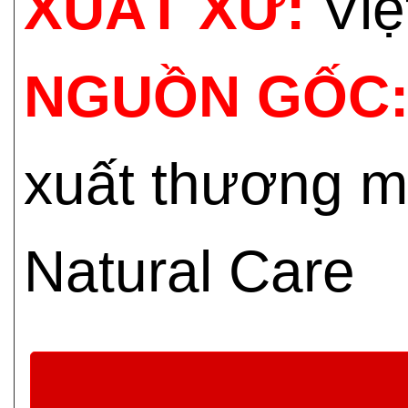
XUẤT XỨ:
Việ
NGUỒN GỐC
xuất thương m
Natural Care