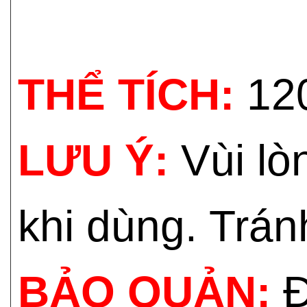
THỂ TÍCH:
12
LƯU Ý:
Vùi lò
khi dùng. Trán
BẢO QUẢN:
Đ