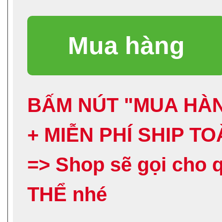
BẤM NÚT "MUA HÀN
+ MIỄN PHÍ SHIP T
=> Shop sẽ gọi ch
THỂ nhé