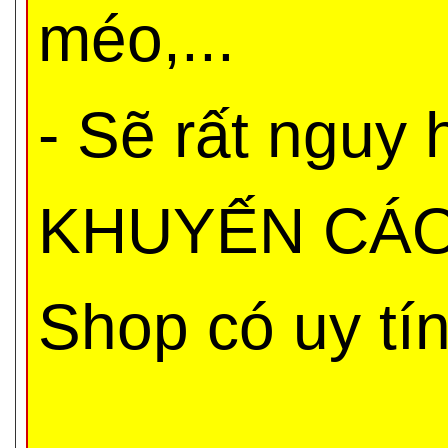
méo,...
- Sẽ rất nguy
KHUYẾN CÁO 
Shop có uy tí