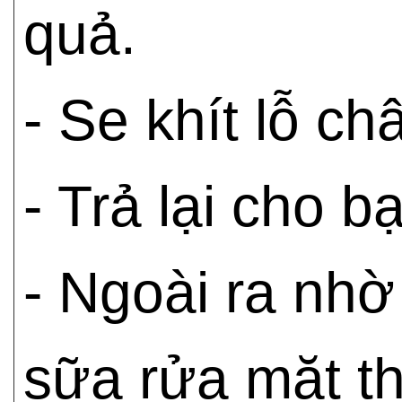
quả.
- Se khít lỗ c
- Trả lại cho 
- Ngoài ra nhờ 
sữa rửa mặt t