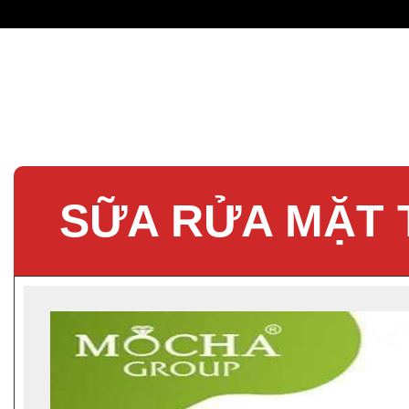
SỮA RỬA MẶT 