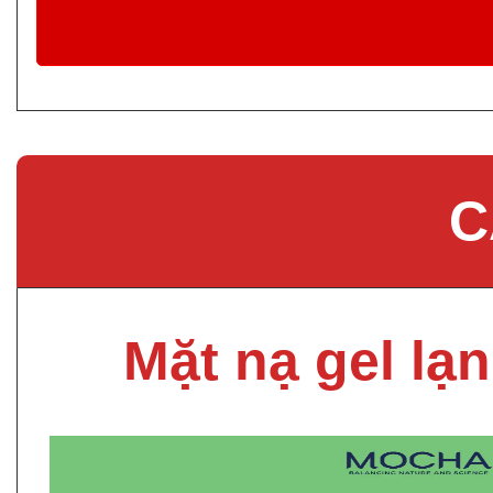
C
Mặt nạ gel lạ