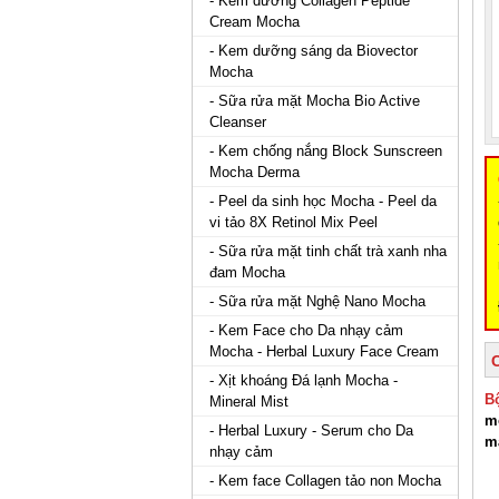
- Kem dưỡng Collagen Peptide
Cream Mocha
- Kem dưỡng sáng da Biovector
Mocha
- Sữa rửa mặt Mocha Bio Active
Cleanser
- Kem chống nắng Block Sunscreen
Mocha Derma
- Peel da sinh học Mocha - Peel da
vi tảo 8X Retinol Mix Peel
- Sữa rửa mặt tinh chất trà xanh nha
đam Mocha
- Sữa rửa mặt Nghệ Nano Mocha
- Kem Face cho Da nhạy cảm
Mocha - Herbal Luxury Face Cream
- Xịt khoáng Đá lạnh Mocha -
B
Mineral Mist
m
- Herbal Luxury - Serum cho Da
m
nhạy cảm
- Kem face Collagen tảo non Mocha