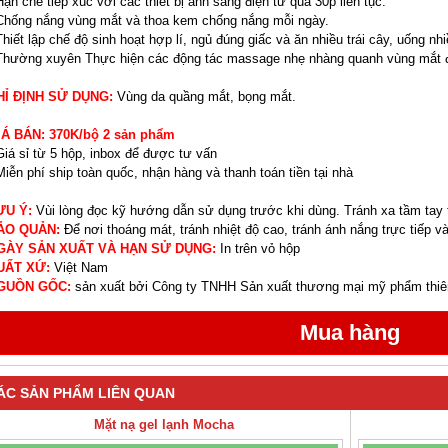
Hạn chế tiếp xúc với các thiết bị ánh sáng điện tử quá 30p liên tục.
Chống nắng vùng mắt và thoa kem chống nắng mỗi ngày.
Thiết lập chế độ sinh hoạt hợp lí, ngủ đúng giấc và ăn nhiều trái cây, uống n
Thường xuyên Thực hiện các động tác massage nhẹ nhàng quanh vùng mắt để
HỈ ĐỊNH SỬ DỤNG:
Vùng da quầng mắt, bọng mắt.
IÁ BÁN: 370K/bộ 2 sản phẩm
Giá sỉ từ 5 hộp, inbox để được tư vấn
Miễn phí ship toàn quốc, nhận hàng và thanh toán tiền tại nhà
ƯU Ý:
Vùi lòng đọc kỹ hướng dẫn sử dụng trước khi dùng. Tránh xa tầm tay 
ẢO QUẢN:
Để nơi thoáng mát, tránh nhiệt độ cao, tránh ánh nắng trực tiếp và
GÀY SẢN XUẤT VÀ HẠN SỬ DỤNG:
In trên vỏ hộp
UẤT XỨ:
Việt Nam
GUỒN GỐC:
sản xuất bởi Công ty TNHH Sản xuất thương mại mỹ phẩm thiên
ÁC SẢN PHẨM LIÊN QUAN
Mặt nạ gel lạnh Mocha