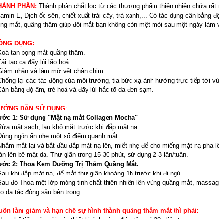
HÀNH PHẦN:
Thành phần chắt lọc từ các thượng phẩm thiên nhiên chứa rất nh
tamin E, Dịch ốc sên, chiết xuất trái cây, trà xanh,... Có tác dụng cân bằng
ng mắt, quầng thâm giúp đôi mắt bạn không còn mệt mỏi sau một ngày làm v
ÔNG DỤNG:
Xoá tan bọng mắt quầng thâm.
Tái tạo da đẩy lùi lão hoá.
Giảm nhăn và làm mờ vết chân chim.
Chống lại các tác động của môi trường, tia bức xạ ảnh hưởng trực tiếp tới 
Cân bằng độ ẩm, trẻ hoá và đẩy lùi hắc tố da đen sạm.
ƯỚNG DẪN SỬ DỤNG:
ước 1: Sử dụng "Mặt nạ mắt Collagen Mocha"
Rửa mặt sạch, lau khô mặt trước khi đắp mặt nạ.
Dùng ngón ấn nhẹ một số điểm quanh mắt.
Nhắm mắt lại và bắt đầu đắp mặt nạ lên, miết nhẹ để cho miếng mặt nạ pha 
àn lên bề mặt da. Thư giãn trong 15-30 phút, sử dụng 2-3 lần/tuần.
ước 2: Thoa Kem Dưỡng Trị Thâm Quầng Mắt.
Sau khi đắp mặt nạ, để mắt thư giãn khoảng 1h trước khi đi ngủ.
Sau đó Thoa một lớp mỏng tinh chất thiên nhiên lên vùng quầng mắt, mass
o da tác động sâu bên trong.
uốn làm giảm và hạn chế sự hình thành quầng thâm mắt thì phải: