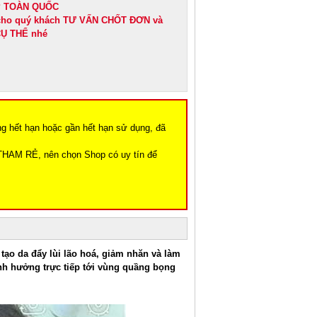
IP TOÀN QUỐC
 cho quý khách TƯ VẤN CHỐT ĐƠN và
Ụ THỂ nhé
ng hết hạn hoặc gần hết hạn sử dụng, đã
THAM RẺ, nên chọn Shop có uy tín để
tạo da đẩy lùi lão hoá, giảm nhăn và làm
ảnh hưởng trực tiếp tới vùng quầng bọng