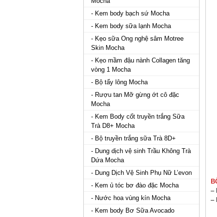
Mocha
- Kem body bạch sứ Mocha
- Kem body sữa lạnh Mocha
- Kẹo sữa Ong nghệ sâm Motree
Skin Mocha
- Kẹo mầm đậu nành Collagen tăng
vòng 1 Mocha
- Bộ tẩy lông Mocha
- Rượu tan Mỡ gừng ớt cô đặc
Mocha
- Kem Body cốt truyền trắng Sữa
Trà D8+ Mocha
- Bộ truyền trắng sữa Trà 8D+
- Dung dịch vệ sinh Trầu Không Trà
Dứa Mocha
- Dung Dịch Vệ Sinh Phụ Nữ L’evon
B
- Kem ủ tóc bơ đào đặc Mocha
– 
- Nước hoa vùng kín Mocha
– 
- Kem body Bơ Sữa Avocado