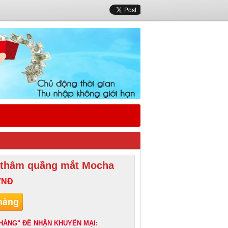
ị thâm quầng mắt Mocha
VNĐ
HÀNG" ĐỂ NHẬN KHUYẾN MẠI: