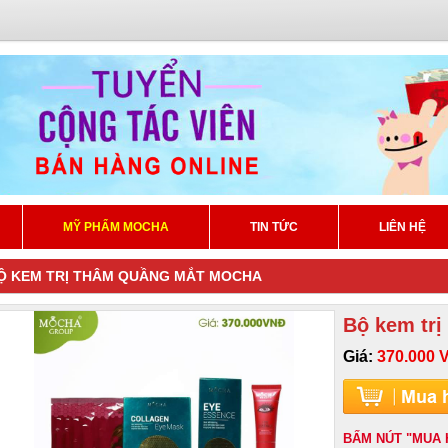
MỸ PHẨM MOCHA
TIN TỨC
LIÊN HỆ
Ộ KEM TRỊ THÂM QUẦNG MẮT MOCHA
Bộ kem tr
Giá:
370.000 
BẤM NÚT "MUA 