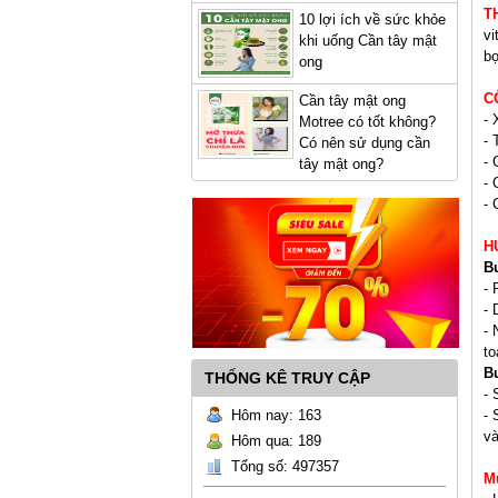
T
10 lợi ích về sức khỏe
vi
khi uống Cần tây mật
bọ
ong
C
Cần tây mật ong
- 
Motree có tốt không?
- 
Có nên sử dụng cần
- 
tây mật ong?
- 
- 
H
B
- 
- 
- 
to
B
THỐNG KÊ TRUY CẬP
- 
Hôm nay: 163
- 
và
Hôm qua: 189
Tổng số: 497357
M