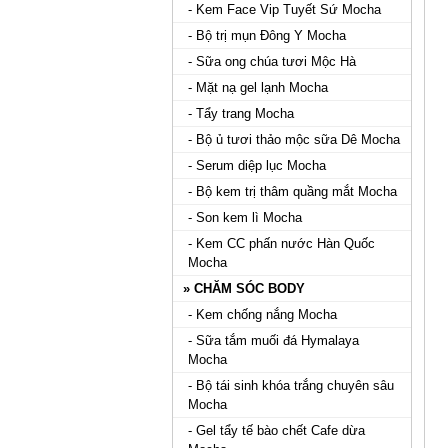
- Kem Face Vip Tuyết Sứ Mocha
- Bộ trị mụn Đông Y Mocha
- Sữa ong chúa tươi Mộc Hà
- Mặt nạ gel lạnh Mocha
- Tẩy trang Mocha
- Bộ ủ tươi thảo mộc sữa Dê Mocha
- Serum diệp lục Mocha
- Bộ kem trị thâm quầng mắt Mocha
- Son kem lì Mocha
- Kem CC phấn nước Hàn Quốc
Mocha
» CHĂM SÓC BODY
- Kem chống nắng Mocha
- Sữa tắm muối đá Hymalaya
Mocha
- Bộ tái sinh khóa trắng chuyên sâu
Mocha
- Gel tẩy tế bào chết Cafe dừa