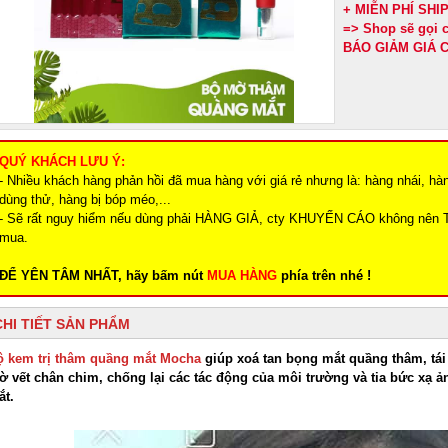
+ MIỄN PHÍ SH
=> Shop sẽ gọi
BÁO GIẢM GIÁ C
QUÝ KHÁCH LƯU Ý:
- Nhiều khách hàng phản hồi đã mua hàng với giá rẻ nhưng là: hàng nhái, hà
dùng thử, hàng bị bóp méo,...
- Sẽ rất nguy hiểm nếu dùng phải HÀNG GIẢ, cty KHUYẾN CÁO không nên 
mua.
ĐỂ YÊN TÂM NHẤT, hãy bấm nút
MUA HÀNG
phía trên nhé !
CHI TIẾT SẢN PHẨM
ộ kem trị thâm quầng mắt Mocha
giúp xoá tan bọng mắt quầng thâm, tái 
ờ vết chân chim, chống lại các tác động của môi trường và tia bức xạ 
ắt.