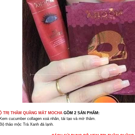
Ộ TRỊ THÂM QUẦNG MẮT MOCHA
GỒM 2 SẢN PHẨM:
Kem cucumber collagen xoá nhăn, tái tạo và mờ thâm.
Bộ thảo mộc Trà Xanh đá lạnh.