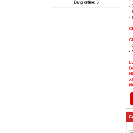
- 
Đang online: 3
- 
- 
- 
C
G
- 
- 
L
B
N
X
N
C