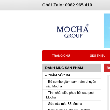
Chát Zalo: 0982 965 410
TRANG CHỦ
GIỚI THIỆU
DANH MỤC SẢN PHẨM
B
» CHĂM SÓC DA
- Bộ combo giảm sạm nám chuyên
sâu Mocha
- Tinh chất siêu phục hồi sau peel
Mocha
- Sữa rửa mặt B5 Mocha