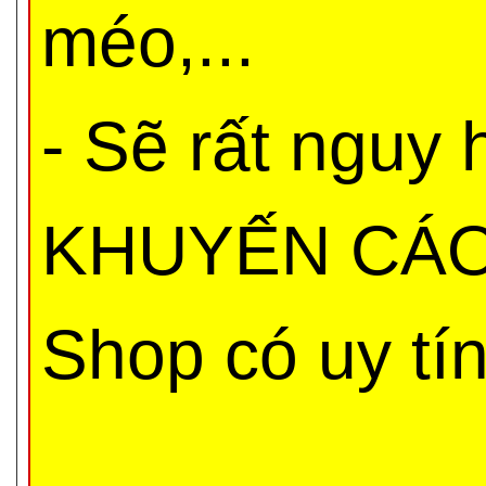
méo,...
- Sẽ rất nguy
KHUYẾN CÁO 
Shop có uy tí