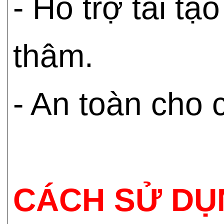
- Hỗ trợ tái t
thâm.
- An toàn cho c
CÁCH SỬ DỤ