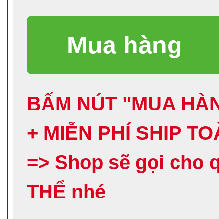
BẤM NÚT "MUA HÀN
+ MIỄN PHÍ SHIP T
=> Shop sẽ gọi ch
THỂ nhé