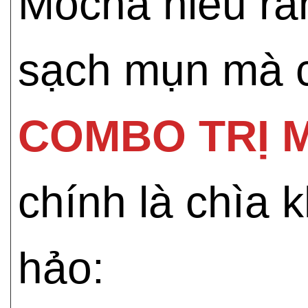
Mocha hiểu rằn
sạch mụn mà c
COMBO TRỊ 
chính là chìa 
hảo: