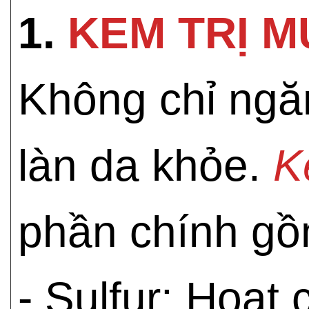
1.
KEM TRỊ 
Không chỉ ngă
làn da khỏe.
K
phần chính gồ
- Sulfur: Hoạt