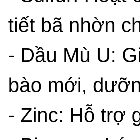
tiết bã nhờn c
- Dầu Mù U: Gi
bào mới, dưỡn
- Zinc: Hỗ trợ